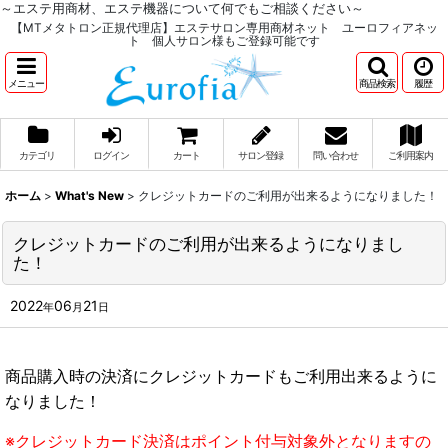
～エステ用商材、エステ機器について何でもご相談ください～
【MTメタトロン正規代理店】エステサロン専用商材ネット ユーロフィアネッ
ト 個人サロン様もご登録可能です
メニュー
商品検索
履歴
カテゴリ
ログイン
カート
サロン登録
問い合わせ
ご利用案内
ホーム
>
What's New
>
クレジットカードのご利用が出来るようになりました！
クレジットカードのご利用が出来るようになりまし
た！
2022
06
21
年
月
日
商品購入時の決済にクレジットカードもご利用出来るように
なりました！
※クレジットカード決済はポイント付与対象外となりますの