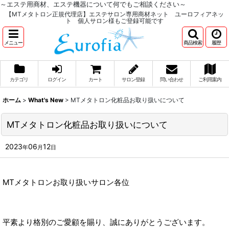
～エステ用商材、エステ機器について何でもご相談ください～
【MTメタトロン正規代理店】エステサロン専用商材ネット ユーロフィアネッ
ト 個人サロン様もご登録可能です
メニュー
商品検索
履歴
カテゴリ
ログイン
カート
サロン登録
問い合わせ
ご利用案内
ホーム
>
What's New
>
MTメタトロン化粧品お取り扱いについて
MTメタトロン化粧品お取り扱いについて
2023
06
12
年
月
日
MTメタトロンお取り扱いサロン各位
平素より格別のご愛顧を賜り、誠にありがとうございます。