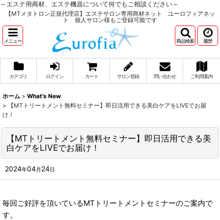
～エステ用商材、エステ機器について何でもご相談ください～
【MTメタトロン正規代理店】エステサロン専用商材ネット ユーロフィアネッ
ト 個人サロン様もご登録可能です
メニュー
商品検索
履歴
カテゴリ
ログイン
カート
サロン登録
問い合わせ
ご利用案内
ホーム
>
What's New
>
【MTトリートメント無料セミナー】即日活用できる美白ケアをLIVEでお届
け！
【MTトリートメント無料セミナー】即日活用できる美
白ケアをLIVEでお届け！
2024
04
24
年
月
日
毎回ご好評を頂いているMTトリートメントセミナーのご案内で
す。