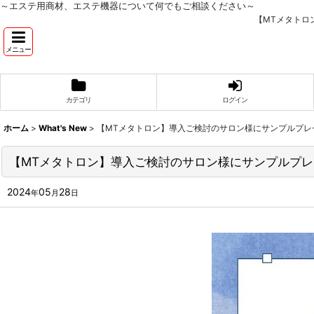
～エステ用商材、エステ機器について何でもご相談ください～
【MTメタトロ
メニュー
カテゴリ
ログイン
ホーム
>
What's New
>
【MTメタトロン】導入ご検討のサロン様にサンプルプレ
【MTメタトロン】導入ご検討のサロン様にサンプルプレ
2024
05
28
年
月
日