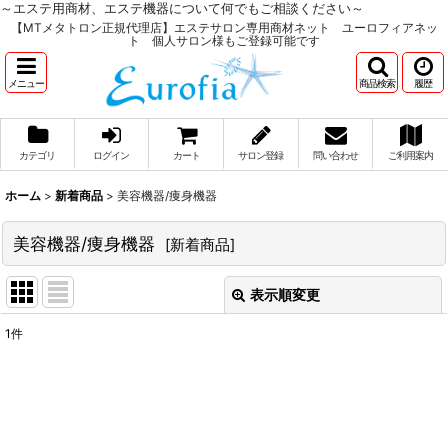
～エステ用商材、エステ機器について何でもご相談ください～
【MTメタトロン正規代理店】エステサロン専用商材ネット ユーロフィアネッ
ト 個人サロン様もご登録可能です
メニュー
商品検索
履歴
カテゴリ
ログイン
カート
サロン登録
問い合わせ
ご利用案内
ホーム
>
新着商品
>
美容機器/痩身機器
美容機器/痩身機器
[
新着商品
]
表示順変更
閉じる
1
件
表示数
:
並び順
: