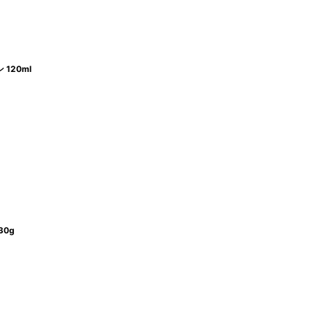
120ml
30g