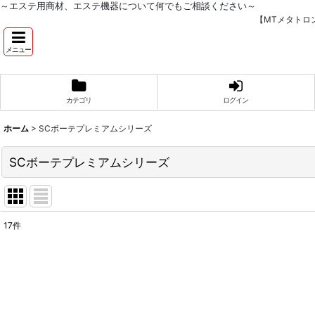
～エステ用商材、エステ機器について何でもご相談ください～
【MTメタトロ
メニュー
カテゴリ
ログイン
ホーム
>
SCボーテプレミアムシリーズ
SCボーテプレミアムシリーズ
17
件
表示数
:
並び順
: