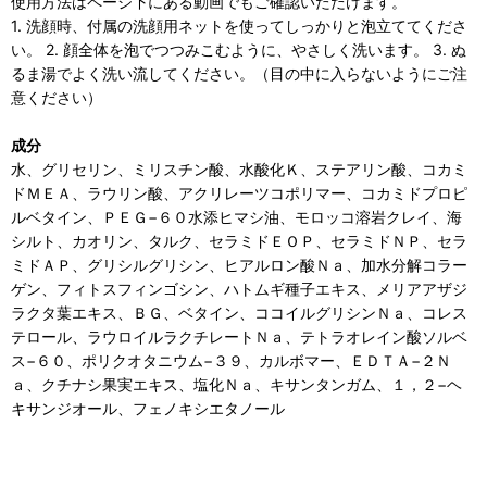
使用方法はページ下にある動画でもご確認いただけます。
1. 洗顔時、付属の洗顔用ネットを使ってしっかりと泡立ててくださ
い。 2. 顔全体を泡でつつみこむように、やさしく洗います。 3. ぬ
るま湯でよく洗い流してください。（目の中に入らないようにご注
意ください）
成分
水、グリセリン、ミリスチン酸、水酸化Ｋ、ステアリン酸、コカミ
ドＭＥＡ、ラウリン酸、アクリレーツコポリマー、コカミドプロピ
ルベタイン、ＰＥＧ−６０水添ヒマシ油、モロッコ溶岩クレイ、海
シルト、カオリン、タルク、セラミドＥＯＰ、セラミドＮＰ、セラ
ミドＡＰ、グリシルグリシン、ヒアルロン酸Ｎａ、加水分解コラー
ゲン、フィトスフィンゴシン、ハトムギ種子エキス、メリアアザジ
ラクタ葉エキス、ＢＧ、ベタイン、ココイルグリシンＮａ、コレス
テロール、ラウロイルラクチレートＮａ、テトラオレイン酸ソルベ
ス−６０、ポリクオタニウム−３９、カルボマー、ＥＤＴＡ−２Ｎ
ａ、クチナシ果実エキス、塩化Ｎａ、キサンタンガム、１，２−ヘ
キサンジオール、フェノキシエタノール