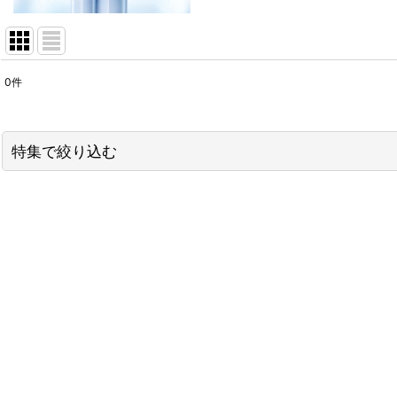
0
件
表示数
:
並び順
:
特集で絞り込む
【お得なキャンペーン！】
リフトアップ
シミケア
アンチエイジング