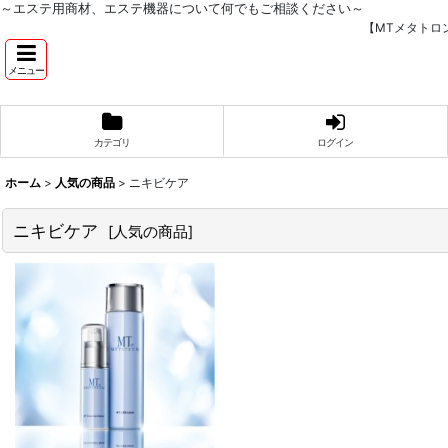
～エステ用商材、エステ機器について何でもご相談ください～
【MTメタトロ
メニュー
カテゴリ
ログイン
ホーム
>
人気の商品
>
ニキビケア
ニキビケア
[
人気の商品
]