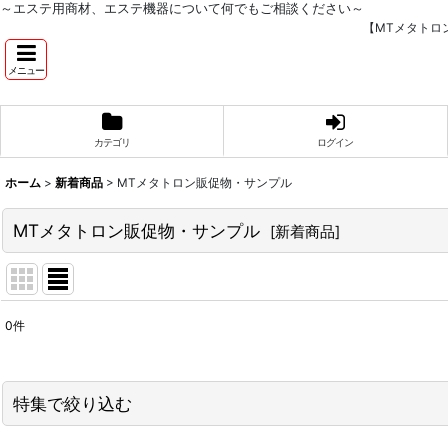
～エステ用商材、エステ機器について何でもご相談ください～
【MTメタトロ
メニュー
カテゴリ
ログイン
ホーム
>
新着商品
>
MTメタトロン販促物・サンプル
MTメタトロン販促物・サンプル
[
新着商品
]
0
件
表示数
:
並び順
:
特集で絞り込む