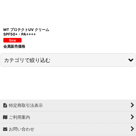
並び順
:
絞り込む
MT プロテクトUV クリーム
SPF50+・PA++++
会員販売価格
カテゴリで絞り込む
【店販用】MTメタトロン (全商品)
クレンジング・洗顔
化粧水
特定商取引法表示
美容液
ご利用案内
お問い合わせ
乳液