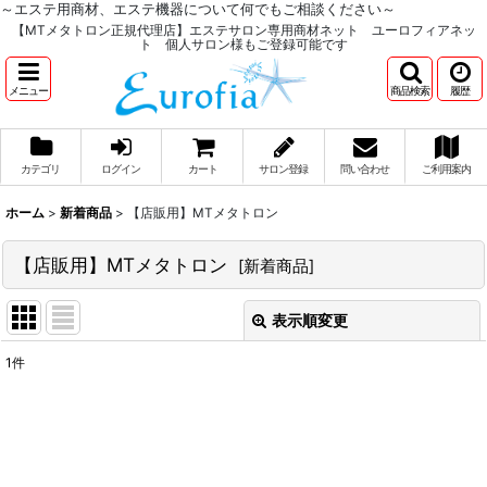
～エステ用商材、エステ機器について何でもご相談ください～
【MTメタトロン正規代理店】エステサロン専用商材ネット ユーロフィアネッ
ト 個人サロン様もご登録可能です
メニュー
商品検索
履歴
カテゴリ
ログイン
カート
サロン登録
問い合わせ
ご利用案内
ホーム
>
新着商品
>
【店販用】MTメタトロン
【店販用】MTメタトロン
[
新着商品
]
表示順変更
閉じる
1
件
サブカテゴリ
:
表示数
: