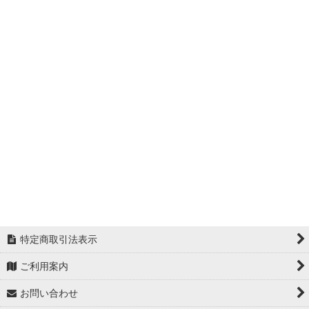
並び順
:
【店販用】MTメタトロン (全商品)
クレンジング・洗顔
絞り込む
化粧水
美容液
乳液
クリーム
アイトリートメント
ボディケア
特定商取引法表示
プロテクトUVシリーズ
ご利用案内
トリートメントパック
お問い合わせ