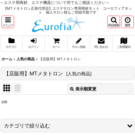
～エステ用商材、エステ機器について何でもご相談ください～
【MTメタトロン正規代理店】エステサロン専用商材ネット ユーロフィアネッ
ト 個人サロン様もご登録可能です
メニュー
商品検索
履歴
カテゴリ
ログイン
カート
サロン登録
問い合わせ
ご利用案内
ホーム
>
人気の商品
>
【店販用】MTメタトロン
【店販用】MTメタトロン
[
人気の商品
]
表示順変更
閉じる
0
件
サブカテゴリ
:
表示数
:
カテゴリで絞り込む