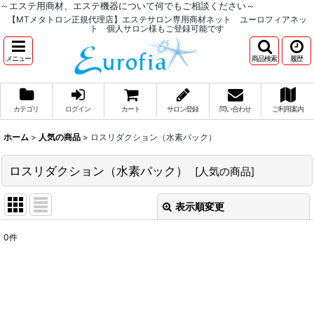
～エステ用商材、エステ機器について何でもご相談ください～
【MTメタトロン正規代理店】エステサロン専用商材ネット ユーロフィアネッ
ト 個人サロン様もご登録可能です
メニュー
商品検索
履歴
カテゴリ
ログイン
カート
サロン登録
問い合わせ
ご利用案内
ホーム
>
人気の商品
>
ロスリダクション（水素パック）
ロスリダクション（水素パック）
[
人気の商品
]
表示順変更
閉じる
0
件
表示数
:
並び順
: