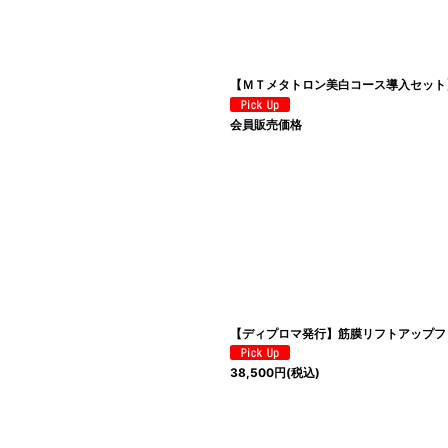
【ＭＴメタトロン美白コース導入セット
会員販売価格
【ディプロマ発行】筋膜リフトアップフ
38,500
円
(税込)