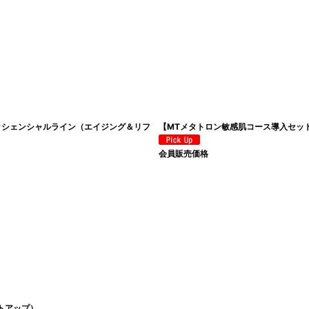
ッシェンシャルライン（エイジング＆リフ
【MTメタトロン敏感肌コース導入セッ
会員販売価格
トアップ）