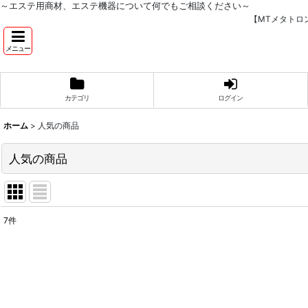
～エステ用商材、エステ機器について何でもご相談ください～
【MTメタトロ
メニュー
カテゴリ
ログイン
ホーム
>
人気の商品
人気の商品
7
件
表示数
:
並び順
: